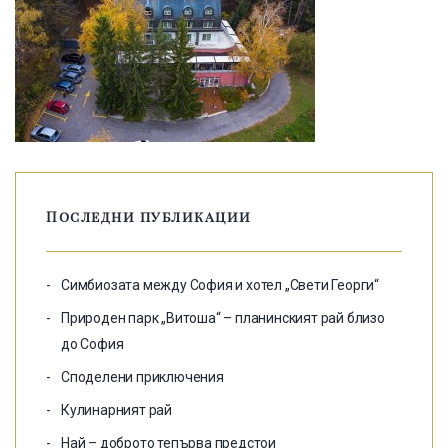
Последни публикации
Симбиозата между София и хотел „Свети Георги“
Природен парк „Витоша“ – планинският рай близо
до София
Споделени приключения
Кулинарният рай
Най – доброто тепърва предстои