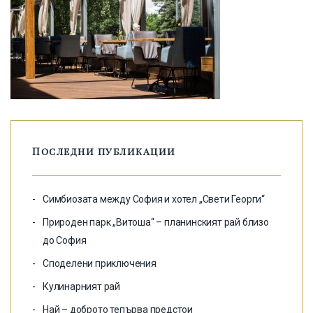
Последни публикации
Симбиозата между София и хотел „Свети Георги“
Природен парк „Витоша“ – планинският рай близо
до София
Споделени приключения
Кулинарният рай
Най – доброто тепърва предстои