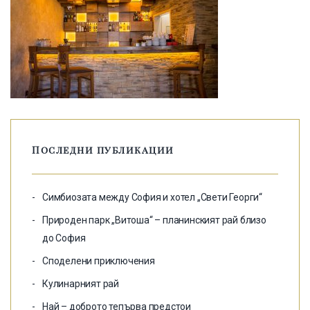
Последни публикации
Симбиозата между София и хотел „Свети Георги“
Природен парк „Витоша“ – планинският рай близо
до София
Споделени приключения
Кулинарният рай
Най – доброто тепърва предстои